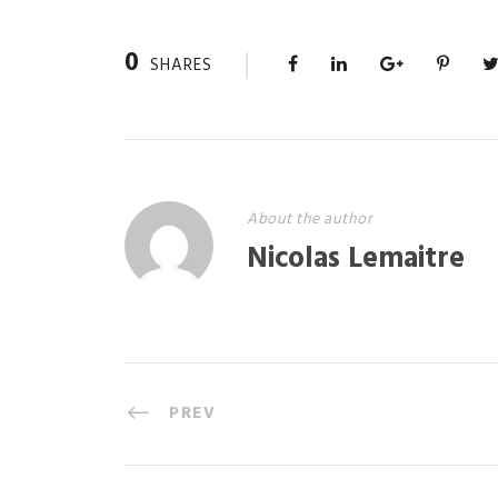
0
SHARES
About the author
Nicolas Lemaitre
PREV